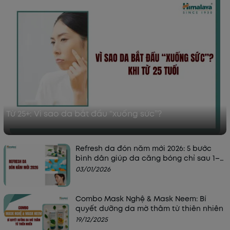
Từ 25+: Vì sao da bắt đầu “xuống sức”?
Refresh da đón năm mới 2026: 5 bước
bình dân giúp da căng bóng chỉ sau 1–2
tuần
03/01/2026
Combo Mask Nghệ & Mask Neem: Bí
quyết dưỡng da mờ thâm từ thiên nhiên
19/12/2025