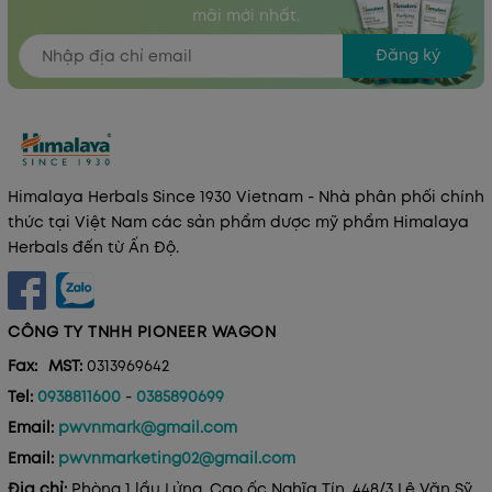
mãi mới nhất.
Đăng ký
Himalaya Herbals Since 1930 Vietnam - Nhà phân phối chính
thức tại Việt Nam các sản phẩm dược mỹ phẩm Himalaya
Herbals đến từ Ấn Độ.
CÔNG TY TNHH PIONEER WAGON
Fax:
MST:
0313969642
Tel:
0938811600
-
0385890699
Email:
pwvnmark@gmail.com
Email:
pwvnmarketing02@gmail.com
Địa chỉ:
Phòng 1 lầu Lửng, Cao ốc Nghĩa Tín, 448/3 Lê Văn Sỹ,