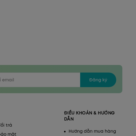
Đăng ký
ĐIỀU KHOẢN & HƯỚNG
DẪN
ổi trả
Hướng dẫn mua hàng
bảo mật