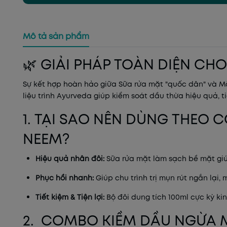
Mô tả sản phẩm
🌿 GIẢI PHÁP TOÀN DIỆN CH
Sự kết hợp hoàn hảo giữa Sữa rửa mặt "quốc dân" và Mặt
liệu trình Ayurveda giúp kiểm soát dầu thừa hiệu quả, t
1. TẠI SAO NÊN DÙNG THEO
NEEM?
Hiệu quả nhân đôi:
Sữa rửa mặt làm sạch bề mặt giú
Phục hồi nhanh:
Giúp chu trình trị mụn rút ngắn lại
Tiết kiệm & Tiện lợi:
Bộ đôi dung tích 100ml cực kỳ ki
2. COMBO KIỀM DẦU NGỪA 