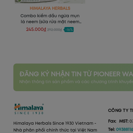
HIMALAYA HERBALS
Combo kiềm dầu ngừa mụn
lá neem (sữa rửa mặt neem
100ml + mặt nạ đất sét neem
245.000₫
292.000₫
-16%
100ml)
Xem nhanh
ĐĂNG KÝ NHẬN TIN TỪ PIONEER W
Nhận thông tin sản phẩm và các chương trình khuyến
CÔNG TY T
Fax:
MST:
0
Himalaya Herbals Since 1930 Vietnam -
Tel:
0938811
Nhà phân phối chính thức tại Việt Nam