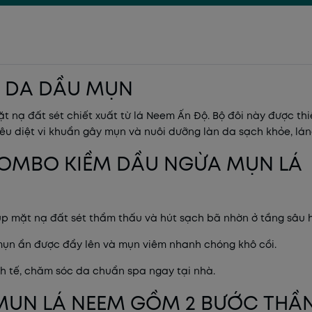
Mã khuyến mãi:
O DA DẦU MỤN
Điều kiện:
 nạ đất sét chiết xuất từ lá Neem Ấn Độ. Bộ đôi này được thi
iêu diệt vi khuẩn gây mụn và nuôi dưỡng làn da sạch khỏe, lán
 COMBO KIỀM DẦU NGỪA MỤN LÁ
p mặt nạ đất sét thẩm thấu và hút sạch bã nhờn ở tầng sâu 
, mụn ẩn được đẩy lên và mụn viêm nhanh chóng khô cồi.
nh tế, chăm sóc da chuẩn spa ngay tại nhà.
MỤN LÁ NEEM GỒM 2 BƯỚC THẦ