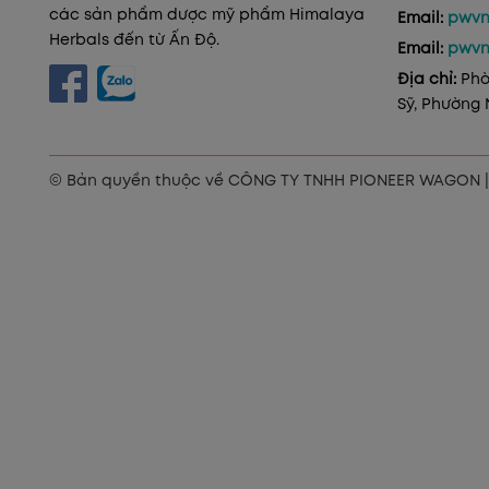
các sản phẩm dược mỹ phẩm Himalaya
Email:
pwvn
Herbals đến từ Ấn Độ.
Email:
pwvn
Địa chỉ:
Phò
Sỹ, Phường 
© Bản quyền thuộc về
CÔNG TY TNHH PIONEER WAGON
|