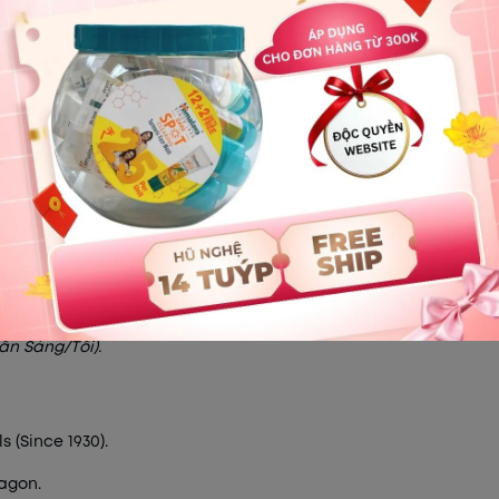
ng da.
nhẹ nhàng và làm mát da tức thì.
MBO KIỀM DẦU NGỪA MỤN LÁ N
t (tránh vùng mắt). Để khô tự nhiên trong 10-15 phút.
a sạch bong, thông thoáng.
ần Sáng/Tối).
 (Since 1930).
agon.