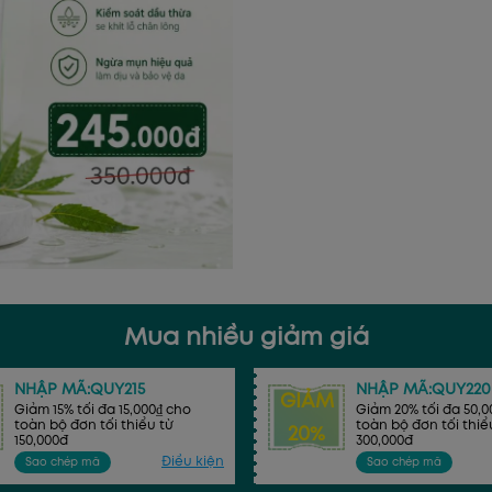
Mua nhiều giảm giá
NHẬP MÃ:QUY215
NHẬP MÃ:QUY220
GIẢM
Giảm 15% tối đa 15,000₫ cho
Giảm 20% tối đa 50,0
toàn bộ đơn tối thiểu từ
toàn bộ đơn tối thiể
20%
150,000đ
300,000đ
Điều kiện
Sao chép mã
Sao chép mã