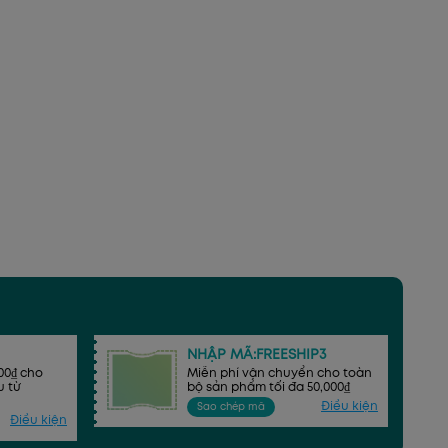
NHẬP MÃ:FREESHIP3
00₫ cho
Miễn phí vận chuyển cho toàn
u từ
bộ sản phẩm tối đa 50,000₫
Điều kiện
Sao chép mã
Điều kiện