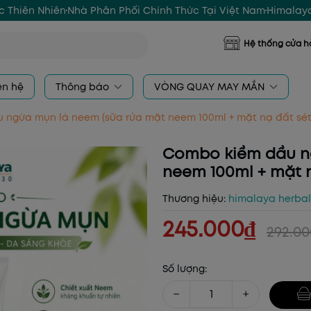
 Thiên Nhiên
Nhà Phân Phối Chính Thức Tại Việt Nam
Himalaya
Hệ thống cửa 
ên hệ
Thông báo
VÒNG QUAY MAY MẮN
ngừa mụn lá neem (sữa rửa mặt neem 100ml + mặt nạ đất sét
Combo kiềm dầu n
neem 100ml + mặt 
Thương hiệu:
himalaya herba
245.000₫
292.0
Số lượng:
−
+