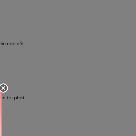
dịu các nốt
ụn tái phát.