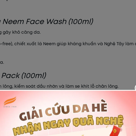
ng Neem Face Wash (100ml)
 gây khô căng da.
free), chiết xuất lá Neem giúp kháng khuẩn và Nghệ Tây làm 
a.
 Pack (100ml)
 lông, kiểm soát dầu nhờn và làm se khít lỗ chân lông.
 kết hợp cùng lá Neem giúp làm mát da, thải độc và ngăn ngừa m
IÊN NHIÊN
 tận gốc.