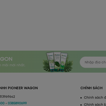
AGON
 mãi mới nhất.
NHH PIONEER WAGON
CHÍNH SÁCH
313969642
Chính sách đ
600
-
0385890699
Chính sách 