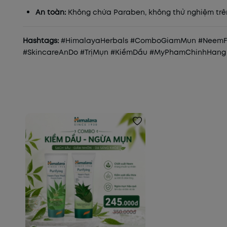
An toàn:
Không chứa Paraben, không thử nghiệm trê
Hashtags:
#HimalayaHerbals #ComboGiamMun #NeemF
#SkincareAnDo #TrịMụn #KiềmDầu #MyPhamChinhHang