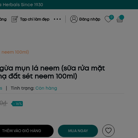
 Herbals Since 1930
0
hàng
Tạp chí làm đẹp
Đăng nhập
 neem 100ml)
gừa mụn lá neem (sữa rửa mặt
nạ đất sét neem 100ml)
ls
|
Tình trạng:
Còn hàng
00₫
- 16%
THÊM VÀO GIỎ HÀNG
MUA NGAY