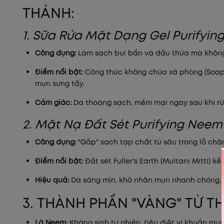
THÁNH:
1. Sữa Rửa Mặt Dạng Gel Purifyi
Công dụng:
Làm sạch bụi bẩn và dầu thừa mà không
Điểm nổi bật:
Công thức không chứa xà phòng (Soap-
mụn sưng tấy.
Cảm giác:
Da thoáng sạch, mềm mại ngay sau khi rử
2. Mặt Nạ Đất Sét Purifying Neem
Công dụng:
"Gắp" sạch tạp chất từ sâu trong lỗ chân
Điểm nổi bật:
Đất sét Fuller's Earth (Multani Mitti)
Hiệu quả:
Da sáng mịn, khô nhân mụn nhanh chóng.
3. THÀNH PHẦN "VÀNG" TỪ TH
Lá Neem:
Kháng sinh tự nhiên, tiêu diệt vi khuẩn mụn