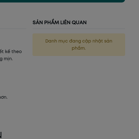
SẢN PHẨM LIÊN QUAN
Danh mục đang cập nhật sản
phẩm.
ết kế theo
g mịn.
hơn.
N