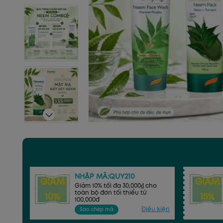
NHẬP MÃ:QUY210
GIẢM
GIẢM
Giảm 10% tối đa 30,000₫ cho
toàn bộ đơn tối thiểu từ
10%
15%
100,000đ
Điều kiện
Sao chép mã