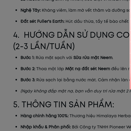
Nghệ Tây:
Kháng viêm, làm mờ vết thâm và dưỡng sá
Đất sét Fuller's Earth:
Hút dầu thừa, tẩy tế bào chết 
4. HƯỚNG DẪN SỬ DỤNG CO
(2-3 LẦN/TUẦN)
Bước 1:
Rửa mặt sạch với
Sữa rửa mặt Neem
.
Bước 2:
Thoa một lớp
Mặt nạ đất sét Neem
đều lên mặ
Bước 3:
Rửa sạch lại bằng nước mát. Cảm nhận làn d
(Ngày không đắp mặt nạ, bạn vẫn duy trì rửa mặt 2 l
5. THÔNG TIN SẢN PHẨM:
Hàng chính hãng 100%:
Thương hiệu Himalaya Herbals
Nhập khẩu & Phân phối:
Bởi Công ty TNHH Pioneer W