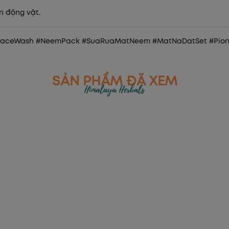
n động vật.
aceWash #NeemPack #SuaRuaMatNeem #MatNaDatSet #Pio
SẢN PHẨM ĐÃ XEM