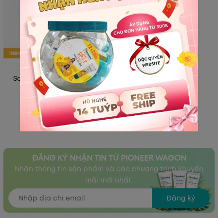
HIMALAYA HERBALS
Son Dưỡng Môi Lip Balm
10gm
83.000₫
98.000₫
-15%
ĐĂNG KÝ NHẬN TIN TỪ PIONEER WAGON
Nhận thông tin sản phẩm và các chương trình khuyến
mãi mới nhất.
Đăng ký