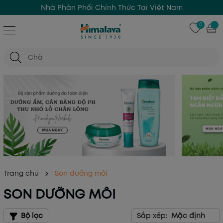
Nhà Phân Phối Chính Thức Tại Việt Nam
0
Trang chủ
Son dưỡng môi
SON DƯỠNG MÔI
Bộ lọc
Sắp xếp:
Mặc định