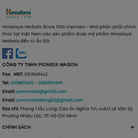
Himalaya Herbals Since 1930 Vietnam - Nhà phân phối chính
thức tại Việt Nam các sản phẩm dược mỹ phẩm Himalaya
Herbals đến từ Ấn Độ.
CÔNG TY TNHH PIONEER WAGON
Fax:
MST:
0313969642
Tel:
0938811600
-
0385890699
Email:
pwvnmark@gmail.com
Email:
pwvnmarketing02@gmail.com
Địa chỉ:
Phòng 1 lầu Lửng, Cao ốc Nghĩa Tín, 448/3 Lê Văn Sỹ,
Phường Nhiêu Lộc, TP. Hồ Chí Minh
CHÍNH SÁCH