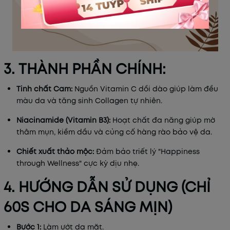
3. THÀNH PHẦN CHÍNH:
Tinh chất Cam:
Nguồn Vitamin C dồi dào giúp làm đều
màu da và tăng sinh Collagen tự nhiên.
Niacinamide (Vitamin B3):
Hoạt chất đa năng giúp mờ
thâm mụn, kiềm dầu và củng cố hàng rào bảo vệ da.
Chiết xuất thảo mộc:
Đảm bảo triết lý "Happiness
through Wellness" cực kỳ dịu nhẹ.
4. HƯỚNG DẪN SỬ DỤNG (CHỈ
60S CHO DA SÁNG MỊN)
Bước 1:
Làm ướt da mặt.