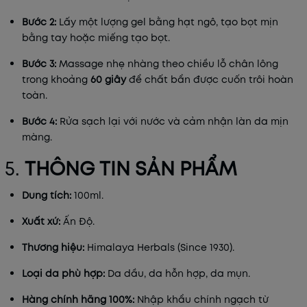
Bước 2:
Lấy một lượng gel bằng hạt ngô, tạo bọt mịn
bằng tay hoặc miếng tạo bọt.
Bước 3:
Massage nhẹ nhàng theo chiều lỗ chân lông
trong khoảng
60 giây
để chất bẩn được cuốn trôi hoàn
toàn.
Bước 4:
Rửa sạch lại với nước và cảm nhận làn da mịn
màng.
5.
THÔNG TIN SẢN PHẨM
Dung tích:
100ml.
Xuất xứ:
Ấn Độ.
Thương hiệu:
Himalaya Herbals (Since 1930).
Loại da phù hợp:
Da dầu, da hỗn hợp, da mụn.
Hàng chính hãng 100%:
Nhập khẩu chính ngạch từ