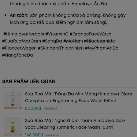
thương hiệu dược mỹ phẩm Himalaya Ấn Độ.
An toàn:
Sản phẩm không chứa xà phòng, không gây
kích ứng da (đã qua kiểm nghiệm lâm sàng).
#HimalayaHerbals #VitaminC #OrangeFaceWash
#SuaRuaMatCam #SangDa #MoNam #Niacinamide
#PioneerWagon #SkincareThienNhien #MyPhamAnDo
#NangToneDa
SẢN PHẨM LIÊN QUAN
Sữa Rửa Mặt Trắng Da Mịn Màng Himalaya Clear
Complexion Brightening Face Wash 100ml
82.000₫
96.000₫
Sữa Rửa Mặt Nghệ Giảm Thâm Himalaya Dark
Spot Clearing Turmeric Face Wash 100ml
148.000₫
174.000₫