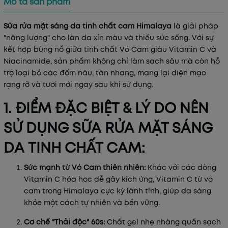
Mô tả sản phẩm
Sữa rửa mặt sáng da tinh chất cam Himalaya
là giải pháp
"năng lượng" cho làn da xỉn màu và thiếu sức sống. Với sự
kết hợp bùng nổ giữa tinh chất Vỏ Cam giàu Vitamin C và
Niacinamide, sản phẩm không chỉ làm sạch sâu mà còn hỗ
trợ loại bỏ các đốm nâu, tàn nhang, mang lại diện mạo
rạng rỡ và tươi mới ngay sau khi sử dụng.
1. ĐIỂM ĐẶC BIỆT & LÝ DO NÊN
Mã khuyến mãi:
SỬ DỤNG SỮA RỬA MẶT SÁNG
Điều kiện:
DA TINH CHẤT CAM:
Sức mạnh từ Vỏ Cam thiên nhiên:
Khác với các dòng
Vitamin C hóa học dễ gây kích ứng, Vitamin C từ vỏ
cam trong Himalaya cực kỳ lành tính, giúp da sáng
khỏe một cách tự nhiên và bền vững.
Cơ chế "Thải độc" 60s:
Chất gel nhẹ nhàng quấn sạch