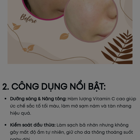
2. CÔNG DỤNG NỔI BẬT:
Dưỡng sáng & Nâng tông:
Hàm lượng Vitamin C cao giúp
ức chế sắc tố tối màu, làm mờ sạm nám và tàn nhang
hiệu quả.
Kiểm soát dầu thừa:
Làm sạch bã nhờn nhưng không
gây mất độ ẩm tự nhiên, giữ cho da thông thoáng suốt
ngày dài.