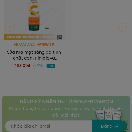
HIMALAYA HERBALS
Sữa rửa mặt sáng da tinh
chất cam Himalaya
Brightening Vitamin C
148.000₫
174.000₫
-15%
Orange Face Wash 100ml
ĐĂNG KÝ NHẬN TIN TỪ PIONEER WAGON
Nhận thông tin sản phẩm và các chương trình khuyến
mãi mới nhất.
Đăng ký