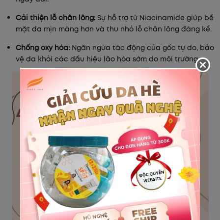
Cải thiện lỗ chân lông:
Sự hỗ trợ từ Niacinamide giúp bề
mặt da mịn màng hơn và thu nhỏ lỗ chân lông đáng kể.
Chống oxy hóa:
Ngăn ngừa tác động của gốc tự do, bảo
vệ da khỏi các dấu hiệu lão hóa sớm do môi trường.