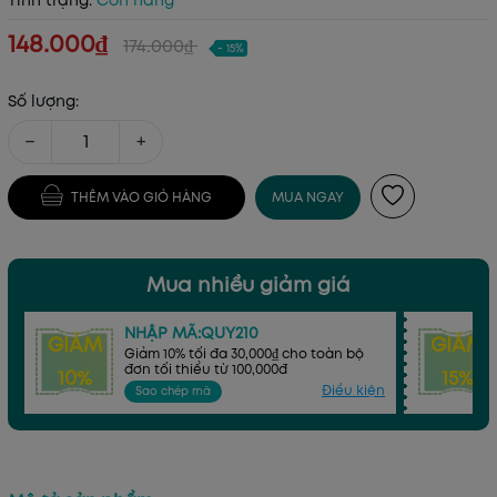
Tình trạng:
Còn hàng
148.000₫
174.000₫
- 15%
Số lượng:
−
+
THÊM VÀO GIỎ HÀNG
MUA NGAY
Mua nhiều giảm giá
NHẬP MÃ:QUY210
GIẢM
GIẢM
Giảm 10% tối đa 30,000₫ cho toàn bộ
đơn tối thiểu từ 100,000đ
10%
15%
Điều kiện
Sao chép mã