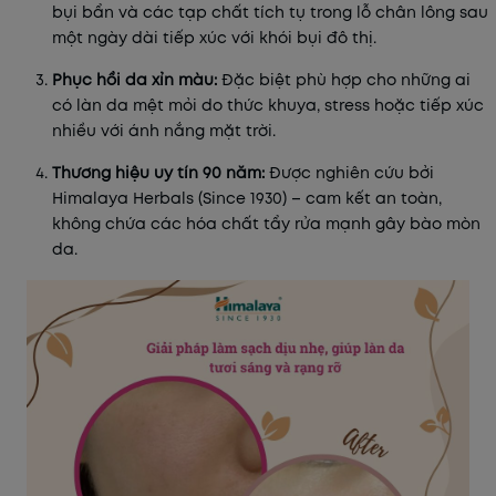
bụi bẩn và các tạp chất tích tụ trong lỗ chân lông sau
một ngày dài tiếp xúc với khói bụi đô thị.
Phục hồi da xỉn màu:
Đặc biệt phù hợp cho những ai
có làn da mệt mỏi do thức khuya, stress hoặc tiếp xúc
nhiều với ánh nắng mặt trời.
Thương hiệu uy tín 90 năm:
Được nghiên cứu bởi
Himalaya Herbals (Since 1930) – cam kết an toàn,
không chứa các hóa chất tẩy rửa mạnh gây bào mòn
da.