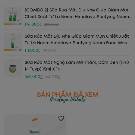
[COMBO 2] Sữa Rửa Mặt Dịu Nhẹ Giúp Giảm Mụn
Chiết Xuất Từ Lá Neem Himalaya Purifying Neem
Face Wash 50ML (2 CHAI)
174.000₫
208.800₫
Sữa Rửa Mặt Dịu Nhẹ Giúp Giảm Mụn Chiết Xuất
Từ Lá Neem Himalaya Purifying Neem Face Wash
100ml
111.000₫
131.000₫
Sữa Rửa Mặt Nghệ Làm Mờ Thâm, Đốm Đen (1 Hũ
14 Tuýp) 15ml X 14
369.000₫
442.800₫
SẢN PHẨM ĐÃ XEM