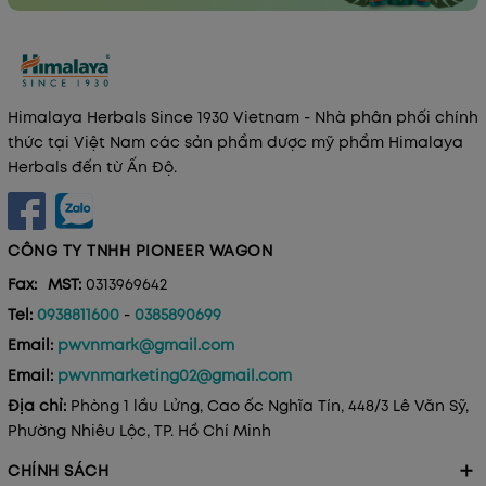
Himalaya Herbals Since 1930 Vietnam - Nhà phân phối chính
thức tại Việt Nam các sản phẩm dược mỹ phẩm Himalaya
Herbals đến từ Ấn Độ.
CÔNG TY TNHH PIONEER WAGON
Fax:
MST:
0313969642
Tel:
0938811600
-
0385890699
Email:
pwvnmark@gmail.com
Email:
pwvnmarketing02@gmail.com
Địa chỉ:
Phòng 1 lầu Lửng, Cao ốc Nghĩa Tín, 448/3 Lê Văn Sỹ,
Phường Nhiêu Lộc, TP. Hồ Chí Minh
CHÍNH SÁCH