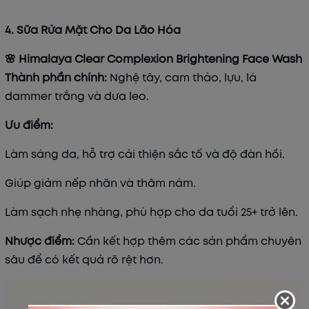
4. Sữa Rửa Mặt Cho Da Lão Hóa
🌸 Himalaya Clear Complexion Brightening Face Wash
Thành phần chính:
Nghệ tây, cam thảo, lựu, lá
dammer trắng và dưa leo.
Ưu điểm:
Làm sáng da, hỗ trợ cải thiện sắc tố và độ đàn hồi.
Giúp giảm nếp nhăn và thâm nám.
Làm sạch nhẹ nhàng, phù hợp cho da tuổi 25+ trở lên.
Nhược điểm:
Cần kết hợp thêm các sản phẩm chuyên
sâu để có kết quả rõ rệt hơn.