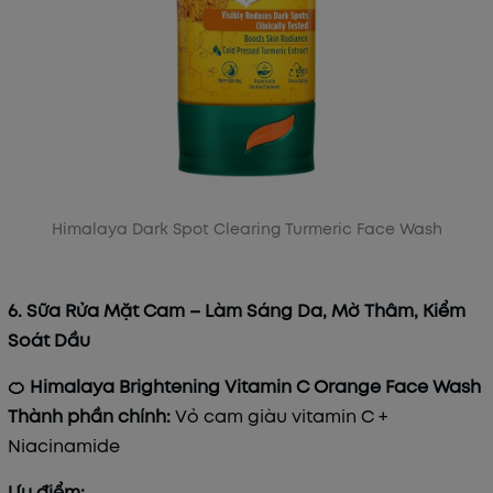
Himalaya Dark Spot Clearing Turmeric Face Wash
6. Sữa Rửa Mặt Cam – Làm Sáng Da, Mờ Thâm, Kiểm
Soát Dầu
🍊 Himalaya Brightening Vitamin C Orange Face Wash
Thành phần chính:
Vỏ cam giàu vitamin C +
Niacinamide
Ưu điểm: