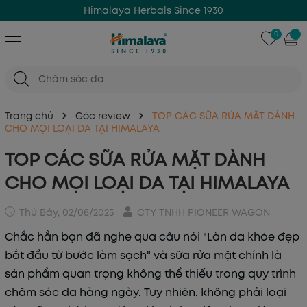
Himalaya Herbals Since 1930
0
Trang chủ
Góc review
TOP CÁC SỮA RỬA MẶT DÀNH
CHO MỌI LOẠI DA TẠI HIMALAYA
TOP CÁC SỮA RỬA MẶT DÀNH
CHO MỌI LOẠI DA TẠI HIMALAYA
Thứ Bảy, 02/08/2025
CTY TNHH PIONEER WAGON
Chắc hẳn bạn đã nghe qua câu nói "Làn da khỏe đẹp
bắt đầu từ bước làm sạch" và sữa rửa mặt chính là
sản phẩm quan trọng không thể thiếu trong quy trình
chăm sóc da hàng ngày. Tuy nhiên, không phải loại