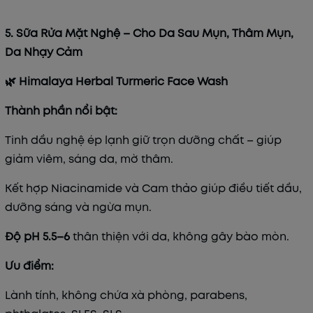
5. Sữa Rửa Mặt Nghệ – Cho Da Sau Mụn, Thâm Mụn,
Da Nhạy Cảm
🌿 Himalaya Herbal Turmeric Face Wash
Thành phần nổi bật:
Tinh dầu nghệ ép lạnh giữ trọn dưỡng chất – giúp
giảm viêm, sáng da, mờ thâm.
Kết hợp Niacinamide và Cam thảo giúp điều tiết dầu,
dưỡng sáng và ngừa mụn.
Độ pH 5.5–6
thân thiện với da, không gây bào mòn.
Ưu điểm:
Lành tính, không chứa xà phòng, parabens,