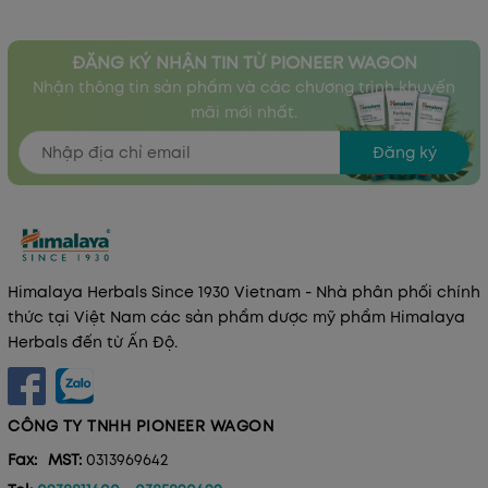
ĐĂNG KÝ NHẬN TIN TỪ PIONEER WAGON
Nhận thông tin sản phẩm và các chương trình khuyến
mãi mới nhất.
Đăng ký
Himalaya Herbals Since 1930 Vietnam - Nhà phân phối chính
thức tại Việt Nam các sản phẩm dược mỹ phẩm Himalaya
Herbals đến từ Ấn Độ.
CÔNG TY TNHH PIONEER WAGON
Fax:
MST:
0313969642