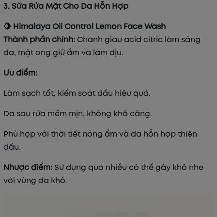
3. Sữa Rửa Mặt Cho Da Hỗn Hợp
🍋 Himalaya Oil Control Lemon Face Wash
Thành phần chính:
Chanh giàu acid citric làm sáng
da, mật ong giữ ẩm và làm dịu.
Ưu điểm:
Làm sạch tốt, kiểm soát dầu hiệu quả.
Da sau rửa mềm mịn, không khô căng.
Phù hợp với thời tiết nóng ẩm và da hỗn hợp thiên
dầu.
Nhược điểm:
Sử dụng quá nhiều có thể gây khô nhẹ
với vùng da khô.