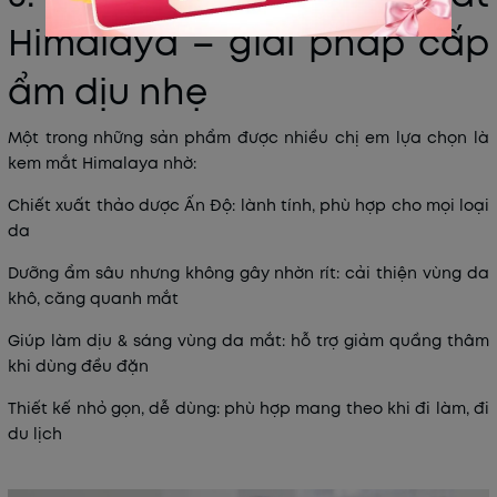
Himalaya – giải pháp cấp
ẩm dịu nhẹ
Một trong những sản phẩm được nhiều chị em lựa chọn là
kem mắt Himalaya
nhờ:
Chiết xuất thảo dược Ấn Độ
: lành tính, phù hợp cho mọi loại
da
Dưỡng ẩm sâu nhưng không gây nhờn rít
: cải thiện vùng da
khô, căng quanh mắt
Giúp làm dịu & sáng vùng da mắt
: hỗ trợ giảm quầng thâm
khi dùng đều đặn
Thiết kế nhỏ gọn, dễ dùng
: phù hợp mang theo khi đi làm, đi
du lịch