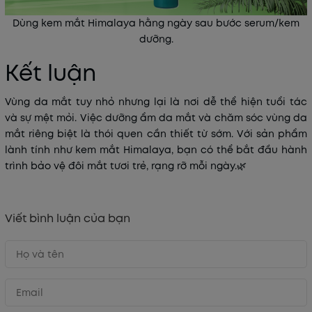
Dùng kem mắt Himalaya hằng ngày sau bước serum/kem
dưỡng.
Kết luận
Vùng da mắt tuy nhỏ nhưng lại là nơi dễ thể hiện tuổi tác
và sự mệt mỏi. Việc
dưỡng ẩm da mắt và chăm sóc vùng da
mắt riêng biệt
là thói quen cần thiết từ sớm. Với sản phẩm
lành tính như
kem mắt Himalaya
, bạn có thể bắt đầu hành
trình bảo vệ đôi mắt tươi trẻ, rạng rỡ mỗi ngày.🌿
Viết bình luận của bạn