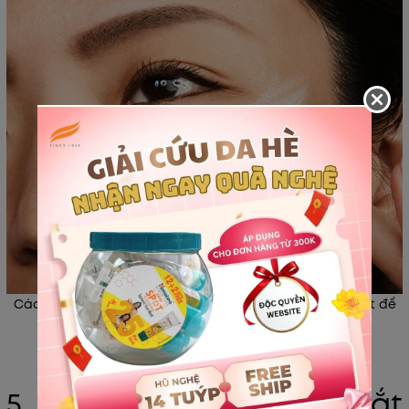
Các nàng đừng quên chăm sóc vùng da mắt riêng biệt để
gương mặt thêm rạng rỡ.
5. Giới thiệu kem mắt