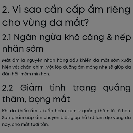
2. Vì sao cần cấp ẩm riêng
cho vùng da mắt?
2.1 Ngăn ngừa khô căng & nếp
nhăn sớm
Mất ẩm là nguyên nhân hàng đầu khiến da mắt sớm xuất
hiện vết chân chim. Một lớp dưỡng ẩm mỏng nhẹ sẽ giúp da
đàn hồi, mềm mịn hơn.
2.2 Giảm tình trạng quầng
thâm, bọng mắt
Khi da thiếu ẩm → tuần hoàn kém → quầng thâm lộ rõ hơn.
Sản phẩm cấp ẩm chuyên biệt giúp hỗ trợ làm dịu vùng da
này, cho mắt tươi tắn.