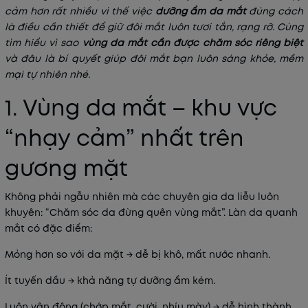
cảm hơn rất nhiều vì thế việc
dưỡng ẩm da mắt
đúng cách
là điều cần thiết để giữ đôi mắt luôn tươi tắn, rạng rỡ. Cùng
tìm hiểu vì sao
vùng da mắt cần được chăm sóc riêng biệt
và đâu là bí quyết giúp đôi mắt bạn luôn sáng khỏe, mềm
mại tự nhiên nhé.
1. Vùng da mắt – khu vực
“nhạy cảm” nhất trên
gương mặt
Không phải ngẫu nhiên mà các chuyên gia da liễu luôn
khuyên:
“Chăm sóc da đừng quên vùng mắt”
. Làn da quanh
mắt có đặc điểm:
Mỏng hơn so với da mặt
→ dễ bị khô, mất nước nhanh.
Ít tuyến dầu
→ khả năng tự dưỡng ẩm kém.
Luôn vận động
(chớp mắt, cười, nhíu mày) → dễ hình thành