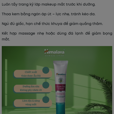
Luôn tẩy trang kỹ
lớp makeup mắt trước khi dưỡng.
Thoa kem bằng ngón áp út
– lực nhẹ, tránh kéo da.
Ngủ đủ giấc, hạn chế thức khuya
để giảm quầng thâm.
Kết hợp
massage nhẹ
hoặc dùng đá lạnh để giảm bọng
mắt.