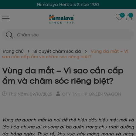
Himalaya Herbals Since 1930
0
Trang chủ
Bí quyết chăm sóc da
Vùng da mắt – Vì
sao cần cấp ẩm và chăm sóc riêng biệt?
Vùng da mắt – Vì sao cần cấp
ẩm và chăm sóc riêng biệt?
Thứ Năm, 09/10/2025
CTY TNHH PIONEER WAGON
Vùng da quanh mắt là nơi dễ thể hiện dấu hiệu mệt mỏi và
lão hóa nhưng lại thường bị bỏ quên trong chu trình dưỡng
da hằng ngày. Thực tế, khu vực này mỏng manh và nhạy