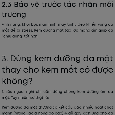
2.3 Bảo vệ trước tác nhân môi
trường
Ánh nắng, khói bụi, màn hình máy tính… đều khiến vùng da
mắt dễ bị stress. Kem dưỡng mắt tạo lớp màng ẩm giúp da
“chịu đựng” tốt hơn.
3. Dùng kem dưỡng da mặt
thay cho kem mắt có được
không?
Nhiều người nghĩ chỉ cần dùng chung kem dưỡng ẩm da
mặt. Tuy nhiên, sự thật là:
Kem dưỡng da mặt
thường có kết cấu đặc, nhiều hoạt chất
mạnh (retinol, acid nồng độ cao) → dễ gây kích ứng cho da