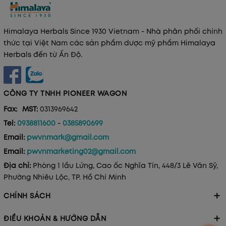
Himalaya Herbals Since 1930 Vietnam - Nhà phân phối chính
thức tại Việt Nam các sản phẩm dược mỹ phẩm Himalaya
Herbals đến từ Ấn Độ.
CÔNG TY TNHH PIONEER WAGON
Fax:
MST:
0313969642
Tel:
0938811600
-
0385890699
Email:
pwvnmark@gmail.com
Email:
pwvnmarketing02@gmail.com
Địa chỉ:
Phòng 1 lầu Lửng, Cao ốc Nghĩa Tín, 448/3 Lê Văn Sỹ,
Phường Nhiêu Lộc, TP. Hồ Chí Minh
CHÍNH SÁCH
ĐIỀU KHOẢN & HƯỚNG DẪN