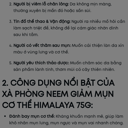
Người bị viêm lỗ chân lông:
Da không mịn màng,
thường xuyên bị mẩn đỏ hoặc sần sùi.
Tín đồ thể thao & Vận động:
Người ra nhiều mồ hôi cần
làm sạch triệt để, không để lại cảm giác nhờn dính
sau khi tắm.
Người có vết thâm sau mụn:
Muốn cải thiện làn da xỉn
màu ở vùng lưng và cơ thể.
Người yêu thích thảo dược:
Muốn chăm sóc da bằng
sản phẩm lành tính, thơm mùi cỏ cây thiên nhiên.
2. CÔNG DỤNG NỔI BẬT CỦA
XÀ PHÒNG NEEM GIẢM MỤN
CƠ THỂ HIMALAYA 75G:
Đánh bay mụn cơ thể:
Kháng khuẩn mạnh mẽ, giúp làm
khô nhân mụn lưng, mụn ngực và mụn vai nhanh chóng.