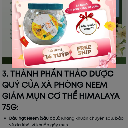
3. THÀNH PHẦN THẢO DƯỢC
QUÝ CỦA XÀ PHÒNG NEEM
GIẢM MỤN CƠ THỂ HIMALAYA
75G:
Dầu hạt Neem (Sầu đâu):
Kháng khuẩn chuyên sâu, bảo
vệ da khỏi vi khuẩn gây mụn.