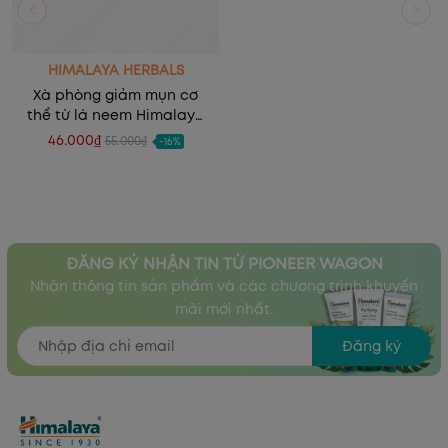
HIMALAYA HERBALS
Xà phòng giảm mụn cơ
thể từ lá neem Himalaya
Neem & Tumeric Soap (1
46.000₫
55.000₫
-16%
bánh)
ĐĂNG KÝ NHẬN TIN TỪ PIONEER WAGON
Nhận thông tin sản phẩm và các chương trình khuyến
mãi mới nhất.
Đăng ký