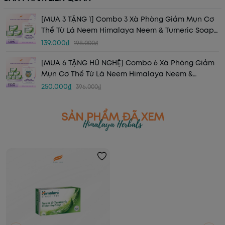
[MUA 3 TẶNG 1] Combo 3 Xà Phòng Giảm Mụn Cơ
Thể Từ Lá Neem Himalaya Neem & Tumeric Soap
(3 BÁNH+ 1))
139.000₫
198.000₫
[MUA 6 TẶNG HŨ NGHỆ] Combo 6 Xà Phòng Giảm
Mụn Cơ Thể Từ Lá Neem Himalaya Neem &
Tumeric Soap (6 BÁNH+ 1 HŨ SRM NGHỆ 14 TUÝP)
250.000₫
396.000₫
SẢN PHẨM ĐÃ XEM