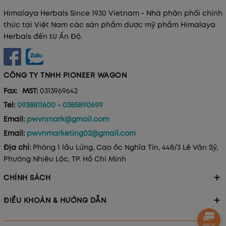
Himalaya Herbals Since 1930 Vietnam - Nhà phân phối chính
thức tại Việt Nam các sản phẩm dược mỹ phẩm Himalaya
Herbals đến từ Ấn Độ.
CÔNG TY TNHH PIONEER WAGON
Fax:
MST:
0313969642
Tel:
0938811600
-
0385890699
Email:
pwvnmark@gmail.com
Email:
pwvnmarketing02@gmail.com
Địa chỉ:
Phòng 1 lầu Lửng, Cao ốc Nghĩa Tín, 448/3 Lê Văn Sỹ,
Phường Nhiêu Lộc, TP. Hồ Chí Minh
CHÍNH SÁCH
ĐIỀU KHOẢN & HƯỚNG DẪN