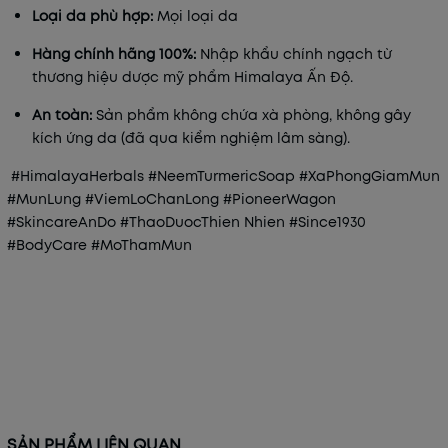
Loại da phù hợp:
Mọi loại da
Hàng chính hãng 100%:
Nhập khẩu chính ngạch từ
thương hiệu dược mỹ phẩm Himalaya Ấn Độ.
An toàn:
Sản phẩm không chứa xà phòng, không gây
kích ứng da (đã qua kiểm nghiệm lâm sàng).
#HimalayaHerbals #NeemTurmericSoap #XaPhongGiamMun
#MunLung #ViemLoChanLong #PioneerWagon
#SkincareAnDo #ThaoDuocThien Nhien #Since1930
#BodyCare #MoThamMun
SẢN PHẨM LIÊN QUAN