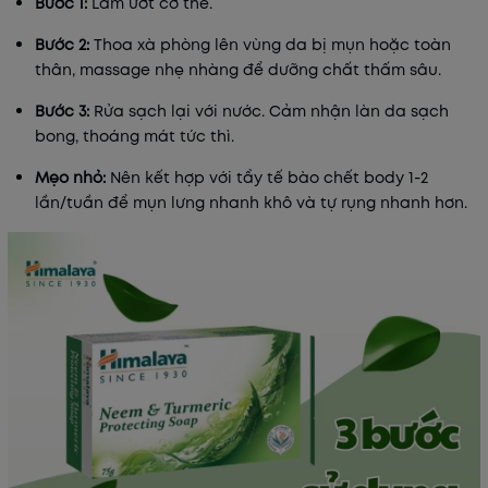
Bước 1:
Làm ướt cơ thể.
Bước 2:
Thoa xà phòng lên vùng da bị mụn hoặc toàn
thân, massage nhẹ nhàng để dưỡng chất thấm sâu.
Bước 3:
Rửa sạch lại với nước. Cảm nhận làn da sạch
bong, thoáng mát tức thì.
Mẹo nhỏ:
Nên kết hợp với tẩy tế bào chết body 1-2
lần/tuần để mụn lưng nhanh khô và tự rụng nhanh hơn.