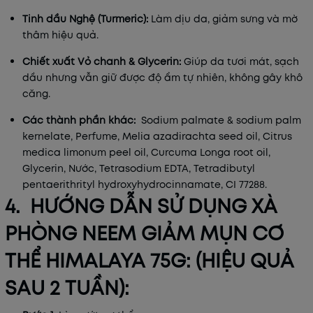
Tinh dầu Nghệ (Turmeric):
Làm dịu da, giảm sưng và mờ
thâm hiệu quả.
Chiết xuất Vỏ chanh & Glycerin:
Giúp da tươi mát, sạch
dầu nhưng vẫn giữ được độ ẩm tự nhiên, không gây khô
căng.
Các thành phần khác:
Sodium palmate & sodium palm
kernelate, Perfume, Melia azadirachta seed oil, Citrus
medica limonum peel oil, Curcuma Longa root oil,
Glycerin, Nước, Tetrasodium EDTA, Tetradibutyl
pentaerithrityl hydroxyhydrocinnamate, CI 77288.
4. HƯỚNG DẪN SỬ DỤNG XÀ
PHÒNG NEEM GIẢM MỤN CƠ
THỂ HIMALAYA 75G: (HIỆU QUẢ
SAU 2 TUẦN):