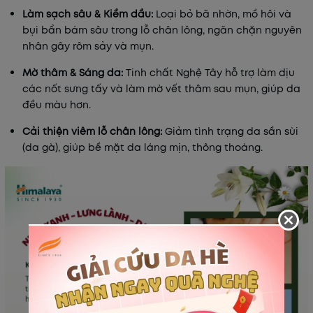
Làm sạch sâu & Kiềm dầu:
Loại bỏ bã nhờn, mồ hôi và
bụi bẩn bám sâu trong lỗ chân lông, ngăn chặn nguyên
nhân gây rôm sảy và mụn.
Mờ thâm & Sáng da:
Tinh chất Nghệ Tây hỗ trợ làm dịu
các nốt sưng tấy và làm mờ vết thâm sau mụn, giúp da
đều màu hơn.
Cải thiện viêm lỗ chân lông:
Giảm tình trạng da sần sùi
(da gà), giúp bề mặt da láng mịn, thông thoáng.