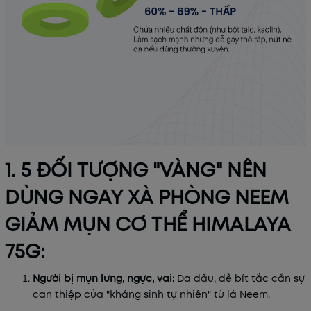
1. 5 ĐỐI TƯỢNG "VÀNG" NÊN
DÙNG NGAY XÀ PHÒNG NEEM
GIẢM MỤN CƠ THỂ HIMALAYA
75G:
Người bị mụn lưng, ngực, vai:
Da dầu, dễ bít tắc cần sự
can thiệp của "kháng sinh tự nhiên" từ lá Neem.