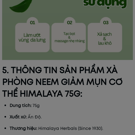
5. THÔNG TIN SẢN PHẨM XÀ
PHÒNG NEEM GIẢM MỤN CƠ
THỂ HIMALAYA 75G:
Dung tích:
75g
Xuất xứ:
Ấn Độ.
Thương hiệu:
Himalaya Herbals (Since 1930).