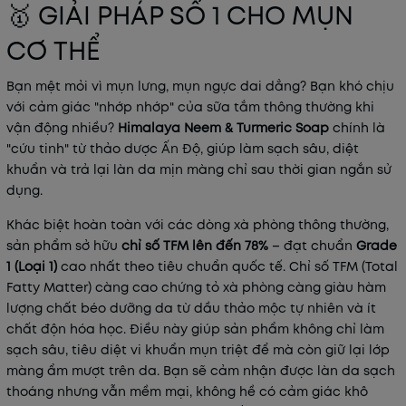
🥇 GIẢI PHÁP SỐ 1 CHO MỤN
CƠ THỂ
Bạn mệt mỏi vì mụn lưng, mụn ngực dai dẳng? Bạn khó chịu
với cảm giác "nhớp nhớp" của sữa tắm thông thường khi
vận động nhiều?
Himalaya Neem & Turmeric Soap
chính là
"cứu tinh" từ thảo dược Ấn Độ, giúp làm sạch sâu, diệt
khuẩn và trả lại làn da mịn màng chỉ sau thời gian ngắn sử
dụng.
Khác biệt hoàn toàn với các dòng xà phòng thông thường,
sản phẩm sở hữu
chỉ số TFM lên đến 78%
– đạt chuẩn
Grade
1 (Loại 1)
cao nhất theo tiêu chuẩn quốc tế. Chỉ số TFM (Total
Fatty Matter) càng cao chứng tỏ xà phòng càng giàu hàm
lượng chất béo dưỡng da từ dầu thảo mộc tự nhiên và ít
chất độn hóa học. Điều này giúp sản phẩm không chỉ làm
sạch sâu, tiêu diệt vi khuẩn mụn triệt để mà còn giữ lại lớp
màng ẩm mượt trên da. Bạn sẽ cảm nhận được làn da sạch
thoáng nhưng vẫn mềm mại, không hề có cảm giác khô