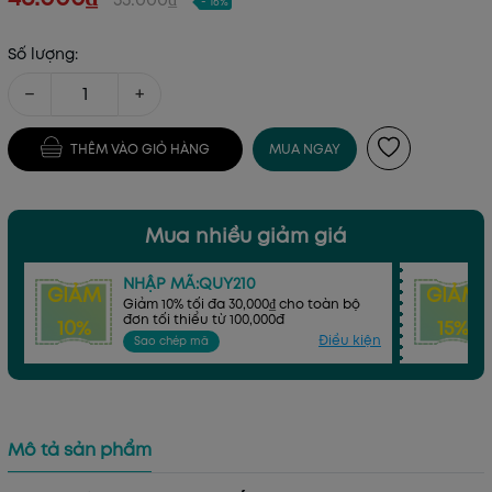
- 16%
Số lượng:
−
+
THÊM VÀO GIỎ HÀNG
MUA NGAY
Mua nhiều giảm giá
NHẬP MÃ:QUY210
GIẢM
GIẢM
Giảm 10% tối đa 30,000₫ cho toàn bộ
đơn tối thiểu từ 100,000đ
10%
15%
Điều kiện
Sao chép mã
Mô tả sản phẩm