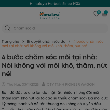
Himalaya Herbals Since 1930
0
Trang chủ
Bí quyết chăm sóc da
4 bước chăm sóc
môi tại nhà: Nói không với môi khô, thâm, nứt nẻ!
4 bước chăm sóc môi tại nhà:
Nói không với môi khô, thâm, nứt
nẻ!
Thứ Hai, 03/11/2025
CTY TNHH PIONEER WAGON
Bạn đã đầu tư cho làn da mặt rất nhiều, nhưng đôi môi
thâm sạm, khô nứt lại tố cáo sự thiếu chăm sóc? Da môi cực
kỳ mỏng manh và dễ tổn thương do không có tuyến dầu.
Chỉ cần thực hiện
các bước chăm sóc môi tại nhà
đơn giản