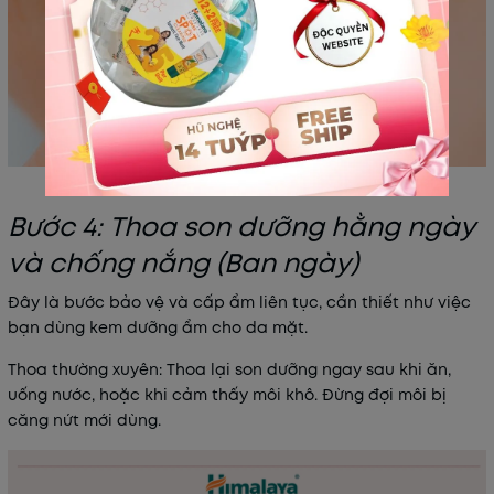
Bước 4: Thoa son dưỡng hằng ngày
và chống nắng (Ban ngày)
Đây là bước bảo vệ và cấp ẩm liên tục, cần thiết như việc
bạn dùng kem dưỡng ẩm cho da mặt.
Thoa thường xuyên: Thoa lại
son dưỡng
ngay sau khi ăn,
uống nước, hoặc khi cảm thấy môi khô. Đừng đợi môi bị
căng nứt mới dùng.