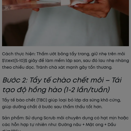
Cách thực hiện
:
Thấm ướt bông tẩy trang, giữ nhẹ trên môi
$\text{5-10}$ giây để làm mềm lớp son, sau đó lau nhẹ nhàng
theo chiều dọc. Tránh chà xát mạnh gây tổn thương.
Bước 2: Tẩy tế chào chết môi – Tái
tạo độ hồng hào (1-2 lần/tuần)
Tẩy tế bào chết (TBC) giúp loại bỏ lớp da sừng khô cứng,
giúp dưỡng chất ở bước sau thẩm thấu tốt hơn.
Sản phẩm: Sử dụng Scrub môi chuyên dụng có hạt mịn hoặc
các hỗn hợp tự nhiên như: Đường nâu + Mật ong + Dầu