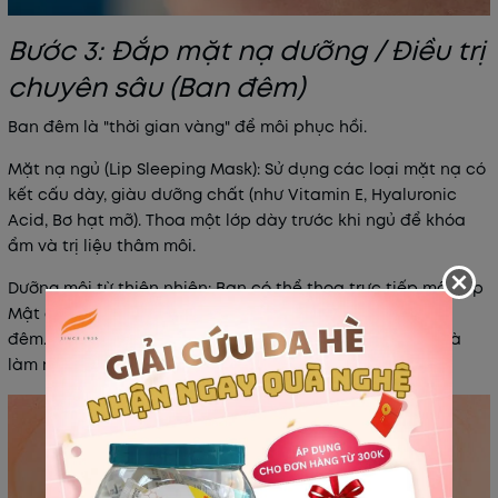
Bước 3: Đắp mặt nạ dưỡng / Điều trị
chuyên sâu (Ban đêm)
Ban đêm là "thời gian vàng" để môi phục hồi.
Mặt nạ ngủ (Lip Sleeping Mask): Sử dụng các loại mặt nạ có
kết cấu dày, giàu dưỡng chất (như Vitamin E, Hyaluronic
Acid, Bơ hạt mỡ). Thoa một lớp dày trước khi ngủ để khóa
ẩm và trị liệu thâm môi.
Dưỡng môi từ thiên nhiên: Bạn có thể thoa trực tiếp một lớp
Mật ong nguyên chất hoặc Dầu dừa lên môi và để qua
đêm. Các thành phần này giúp kháng khuẩn, cấp ẩm và
làm mềm môi hiệu quả.