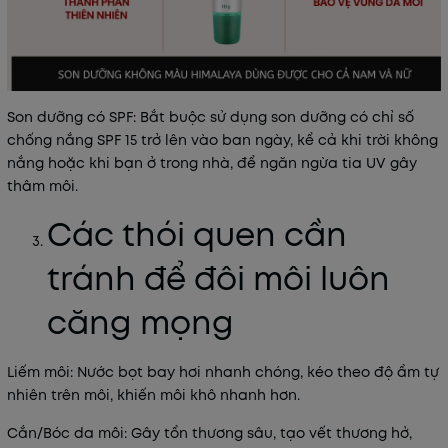
Son dưỡng có SPF: Bắt buộc sử dụng
son dưỡng
có chỉ số
chống nắng SPF 15 trở lên vào ban ngày, kể cả khi trời không
nắng hoặc khi bạn ở trong nhà, để ngăn ngừa tia UV gây
thâm môi.
Các thói quen cần
tránh để đôi môi luôn
căng mọng
Liếm môi: Nước bọt bay hơi nhanh chóng, kéo theo độ ẩm tự
nhiên trên môi, khiến môi khô nhanh hơn.
Cắn/Bóc da môi: Gây tổn thương sâu, tạo vết thương hở,