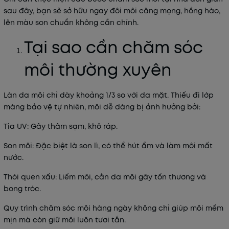
sau đây, bạn sẽ sở hữu ngay đôi môi căng mọng, hồng hào,
lên màu son chuẩn không cần chỉnh.
Tại sao cần chăm sóc
môi thường xuyên
Làn da môi chỉ dày khoảng 1/3 so với da mặt. Thiếu đi lớp
màng bảo vệ tự nhiên, môi dễ dàng bị ảnh hưởng bởi:
Tia UV: Gây thâm sạm, khô ráp.
Son môi: Đặc biệt là son lì, có thể hút ẩm và làm môi mất
nước.
Thói quen xấu: Liếm môi, cắn da môi gây tổn thương và
bong tróc.
Quy trình chăm sóc môi hàng ngày không chỉ giúp môi mềm
mịn mà còn giữ môi luôn tươi tắn.