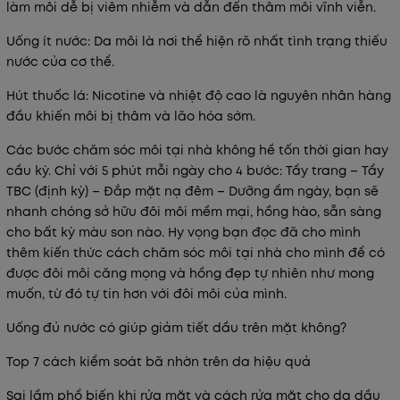
làm môi dễ bị viêm nhiễm và dẫn đến thâm môi vĩnh viễn.
Uống ít nước: Da môi là nơi thể hiện rõ nhất tình trạng thiếu
nước của cơ thể.
Hút thuốc lá: Nicotine và nhiệt độ cao là nguyên nhân hàng
đầu khiến môi bị thâm và lão hóa sớm.
Các bước chăm sóc môi tại nhà không hề tốn thời gian hay
cầu kỳ. Chỉ với 5 phút mỗi ngày cho 4 bước: Tẩy trang – Tẩy
TBC (định kỳ) – Đắp mặt nạ đêm – Dưỡng ẩm ngày, bạn sẽ
nhanh chóng sở hữu đôi môi mềm mại, hồng hào, sẵn sàng
cho bất kỳ màu son nào. Hy vọng bạn đọc đã cho mình
thêm kiến thức cách chăm sóc môi tại nhà cho mình để có
được đôi môi căng mọng và hồng đẹp tự nhiên như mong
muốn, từ đó tự tin hơn với đôi môi của mình.
Uống đủ nước có giúp giảm tiết dầu trên mặt không?
Top 7 cách kiểm soát bã nhờn trên da hiệu quả
Sai lầm phổ biến khi rửa mặt và cách rửa mặt cho da dầu