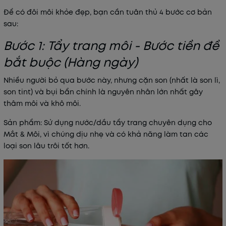
Để có đôi môi khỏe đẹp, bạn cần tuân thủ 4 bước cơ bản
sau:
Bước 1: Tẩy trang môi - Bước tiền đề
bắt buộc (Hàng ngày)
Nhiều người bỏ qua bước này, nhưng cặn son (nhất là son lì,
son tint) và bụi bẩn chính là nguyên nhân lớn nhất gây
thâm môi và khô môi.
Sản phẩm
:
Sử dụng nước/dầu tẩy trang chuyên dụng cho
Mắt & Môi, vì chúng dịu nhẹ và có khả năng làm tan các
loại son lâu trôi tốt hơn.