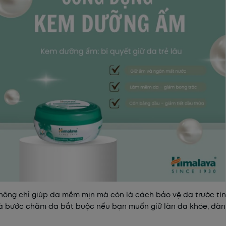
ông chỉ giúp da mềm mịn mà còn là cách bảo vệ da trước tìn
là bước chăm da bắt buộc nếu bạn muốn giữ làn da khỏe, đàn 