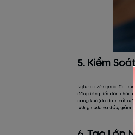
5. Kiểm So
Nghe có vẻ ngược đời, như
động tăng tiết dầu nhờn đ
căng khô (da dầu mất nước
lượng nước và dầu, giảm t
6. Tạo Lớp