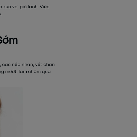
 xúc với gió lạnh. Việc
.
 Sớm
, các nếp nhăn, vết chân
ăng mướt, làm chậm quá