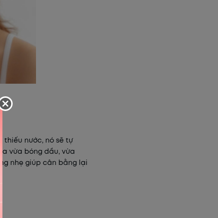
thiếu nước, nó sẽ tự
 da vừa bóng dầu, vừa
ng nhẹ giúp cân bằng lại