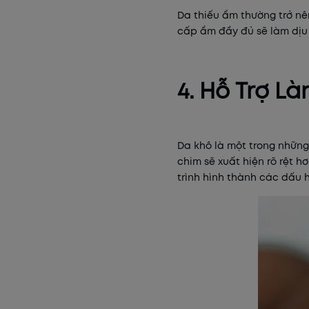
Da thiếu ẩm thường trở nê
cấp ẩm đầy đủ sẽ làm dịu 
4. Hỗ Trợ 
Da khô là một trong những
chim sẽ xuất hiện rõ rệt 
trình hình thành các dấu h