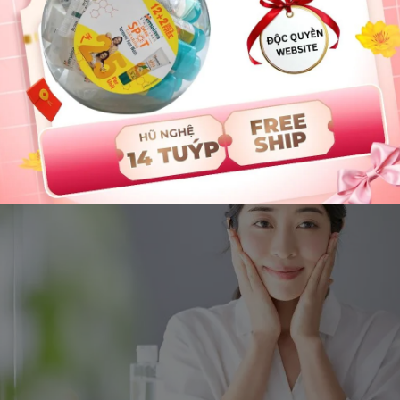
khiến lớp trang điểm bị "mốc" (cakey) và không bám dính. Tho
 mặt da, lấp đầy các rãnh khô, giúp lớp nền trở nên mịn màn