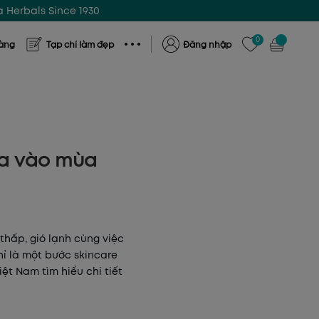
 Herbals Since 1930
0
hàng
Tạp chí làm đẹp
Đăng nhập
da vào mùa
 thấp, gió lạnh cùng việc
hỉ là một bước skincare
iệt Nam
tìm hiểu chi tiết