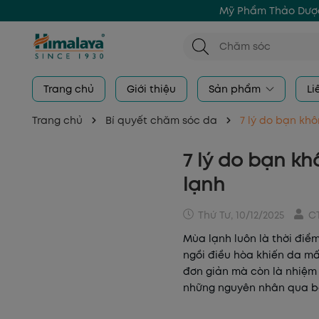
Mỹ Phẩm Thảo Dược
Trang chủ
Giới thiệu
Sản phẩm
Li
Trang chủ
Bí quyết chăm sóc da
7 lý do bạn kh
7 lý do bạn k
lạnh
Thứ Tư, 10/12/2025
C
Mùa lạnh luôn là thời điểm
ngồi điều hòa khiến da mấ
đơn giản mà còn là nhiệm
những nguyên nhân qua bà