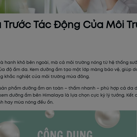
a Trước Tác Động Của Môi T
và hanh khô bên ngoài, mà cả môi trường nóng từ hệ thống sưởi
của độ ẩm da. Kem dưỡng ẩm tạo một lớp màng bảo vệ, giúp da
ng khắc nghiệt của môi trường mùa đông.
sản phẩm dưỡng ẩm an toàn – thấm nhanh – phù hợp cả da dầ
kem dưỡng ẩm
bên Himalaya là lựa chọn cực kỳ lý tưởng. Kết
nh hay mùa nóng đều ổn.