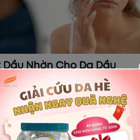
át Dầu Nhờn Cho Da Dầu
ng ngay cả da dầu cũng cần dưỡng ẩm trong mùa lạnh. Khi da 
ể bù đắp lại lượng ẩm bị mất đi. Điều này dẫn đến tình trạng
) và dễ gây bít tắc lỗ chân lông, sinh mụn. Kem dưỡng ẩm mỏ
iết nhờn dư thừa.
 Nền Trang Điểm Mịn Màng