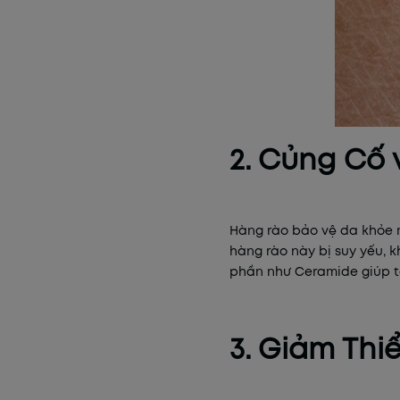
2. Củng Cố
Hàng rào bảo vệ da khỏe m
hàng rào này bị suy yếu, 
phần như Ceramide giúp tá
3. Giảm Thi