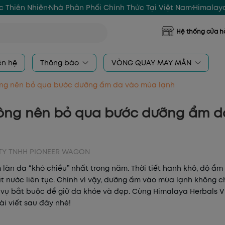
 Thiên Nhiên
Nhà Phân Phối Chính Thức Tại Việt Nam
Himalaya
Hệ thống cửa 
ên hệ
Thông báo
VÒNG QUAY MAY MẮN
ông nên bỏ qua bước dưỡng ẩm da vào mùa lạnh
hông nên bỏ qua bước dưỡng ẩm 
TY TNHH PIONEER WAGON
 làn da “khó chiều” nhất trong năm. Thời tiết hanh khô, độ ẩm
t nước liên tục. Chính vì vậy, dưỡng ẩm vào mùa lạnh không c
 vụ bắt buộc để giữ da khỏe và đẹp. Cùng
Himalaya Herbals V
i viết sau đây nhé!