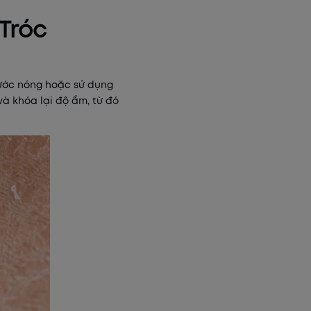
 Tróc
nước nóng hoặc sử dụng
à khóa lại độ ẩm, từ đó