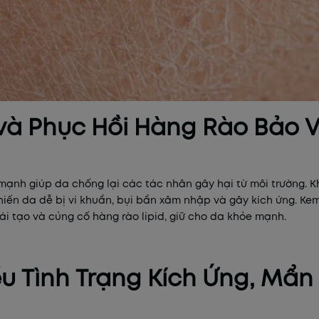
 và Phục Hồi Hàng Rào Bảo 
ạnh giúp da chống lại các tác nhân gây hại từ môi trường. Khi 
khiến da dễ bị vi khuẩn, bụi bẩn xâm nhập và gây kích ứng. K
i tạo và củng cố hàng rào lipid, giữ cho da khỏe mạnh.
ểu Tình Trạng Kích Ứng, Mẩn