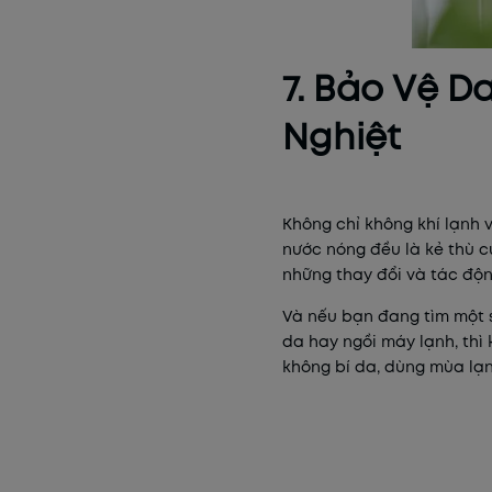
7. Bảo Vệ D
Nghiệt
Không chỉ không khí lạnh 
nước nóng đều là kẻ thù 
những thay đổi và tác độ
Và nếu bạn đang tìm một 
da hay ngồi máy lạnh, thì
không bí da, dùng mùa lạ