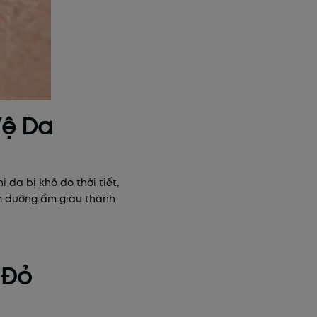
Vệ Da
da bị khô do thời tiết,
em dưỡng ẩm giàu thành
 Đỏ