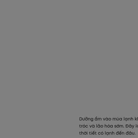
Dưỡng ẩm vào mùa lạnh kh
tróc và lão hóa sớm. Đây 
thời tiết có lạnh đến đâu.