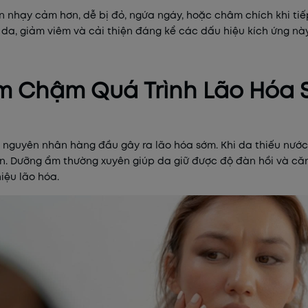
n nhạy cảm hơn, dễ bị đỏ, ngứa ngáy, hoặc châm chích khi tiếp
da, giảm viêm và cải thiện đáng kể các dấu hiệu kích ứng này
Làm Chậm Quá Trình Lão Hóa
 nguyên nhân hàng đầu gây ra lão hóa sớm. Khi da thiếu nước
hơn. Dưỡng ẩm thường xuyên giúp da giữ được độ đàn hồi và c
iệu lão hóa.