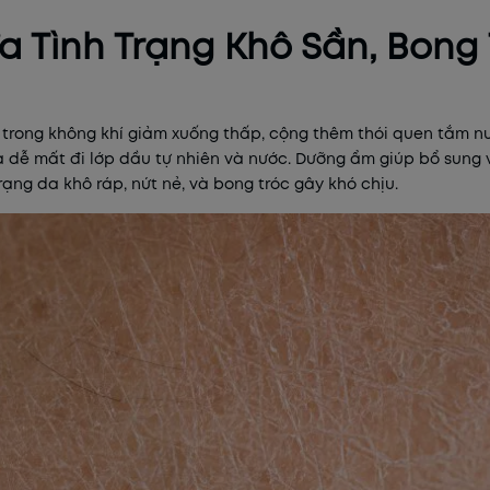
a Tình Trạng Khô Sần, Bong
ẩm trong không khí giảm xuống thấp, cộng thêm thói quen tắm 
 dễ mất đi lớp dầu tự nhiên và nước. Dưỡng ẩm giúp bổ sung v
ạng da khô ráp, nứt nẻ, và bong tróc gây khó chịu.