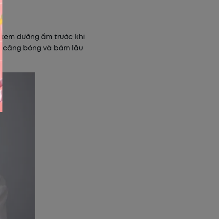
a kem dưỡng ẩm trước khi
g, căng bóng và bám lâu