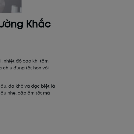
rường Khắc
, nhiệt độ cao khi tắm
 chịu đựng tốt hơn với
u, da khô và đặc biệt là
 cấu nhẹ, cấp ẩm tốt mà